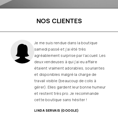
NOS CLIENTES
Une boutique familiale, à l’écoute et
remplie de joie de vivre
Les
vêtements sont de qualité, tendances
et originaux pour différentes
morphologies
et ça fait très
longtemps que j’y vais (depuis le début
ou quasiment) J’adore y faire un tour et
on ne sort jamais (ou presque) sans rien
SANDRINE DYON (GOOGLE)