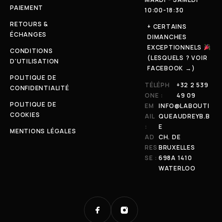
PAIEMENT
10:00-18:30
RETOURS &
+ CERTAINS
ÉCHANGES
DIMANCHES
EXCEPTIONNELS
CONDITIONS
(LESQUELS ? VOIR
D'UTILISATION
FACEBOOK →)
POLITIQUE DE
TÉLÉPH
+32 2 539
CONFIDENTIALITÉ
ONE :
49 09
POLITIQUE DE
EM
INFO@LABOUTI
COOKIES
AIL
QUEAUDREYB.B
:
E
MENTIONS LÉGALES
AD
CH. DE
RES
BRUXELLES
SE :
698A 1410
WATERLOO