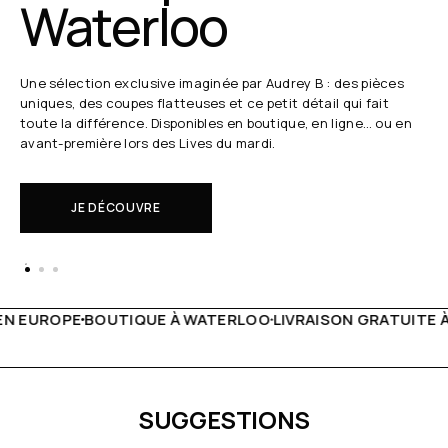
Waterloo
Une sélection exclusive imaginée par Audrey B : des pièces
uniques, des coupes flatteuses et ce petit détail qui fait
toute la différence. Disponibles en boutique, en ligne… ou en
avant-première lors des Lives du mardi.
JE DÉCOUVRE
 WATERLOO
LIVRAISON GRATUITE À PARTIR DE 150€
LIVE F
SUGGESTIONS