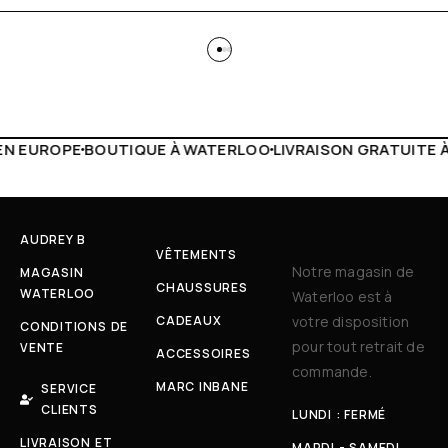
 WATERLOO
LIVRAISON GRATUITE À PARTIR DE 150€
LIVE F
AUDREY B
VÊTEMENTS
Notre magasin de
MAGASIN
CHAUSSURES
WATERLOO
Waterloo est à
CADEAUX
votre disposition
CONDITIONS DE
pour tout retrait de
VENTE
ACCESSOIRES
commande.
MARC INBANE
SERVICE
CLIENTS
LUNDI : FERMÉ
LIVRAISON ET
MARDI - SAMEDI