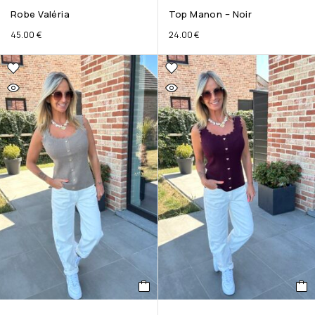
Robe Valéria
Top Manon – Noir
45.00
€
24.00
€