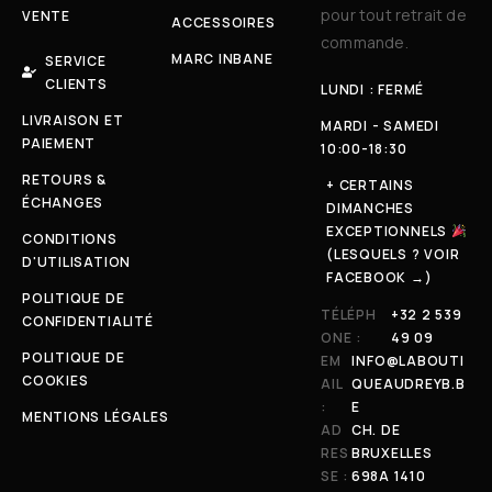
pour tout retrait de
VENTE
ACCESSOIRES
commande.
MARC INBANE
SERVICE
CLIENTS
LUNDI : FERMÉ
LIVRAISON ET
MARDI - SAMEDI
PAIEMENT
10:00-18:30
RETOURS &
+ CERTAINS
ÉCHANGES
DIMANCHES
EXCEPTIONNELS
CONDITIONS
(LESQUELS ? VOIR
D'UTILISATION
FACEBOOK →)
POLITIQUE DE
TÉLÉPH
+32 2 539
CONFIDENTIALITÉ
ONE :
49 09
POLITIQUE DE
EM
INFO@LABOUTI
COOKIES
AIL
QUEAUDREYB.B
:
E
MENTIONS LÉGALES
AD
CH. DE
RES
BRUXELLES
SE :
698A 1410