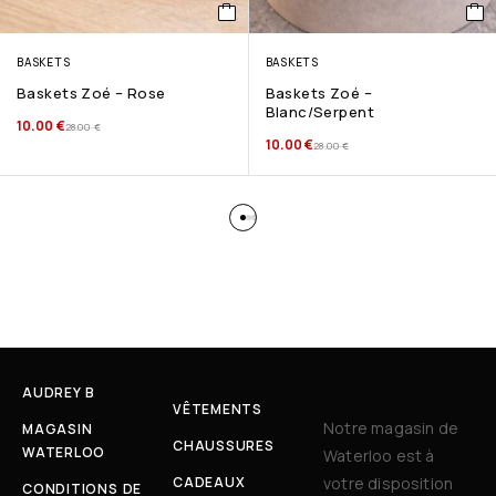
BASKETS
BASKETS
Baskets Zoé – Rose
Baskets Zoé –
Blanc/Serpent
10.00
€
28.00
€
10.00
€
28.00
€
AUDREY B
VÊTEMENTS
Notre magasin de
MAGASIN
CHAUSSURES
WATERLOO
Waterloo est à
CADEAUX
votre disposition
CONDITIONS DE