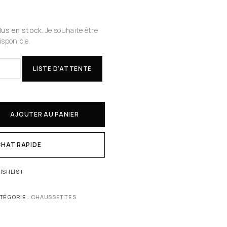
plus en stock.
Je souhaite être
isponible.
LISTE D'ATTENTE
AJOUTER AU PANIER
HAT RAPIDE
ISHLIST
TÉGORIE :
CHAUSSETTES