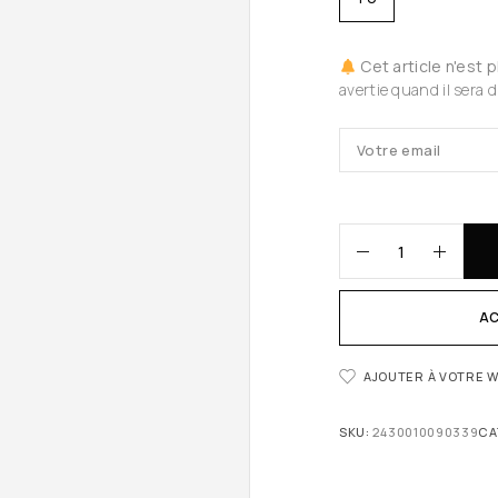
Cet article n'est 
avertie quand il sera d
AC
AJOUTER À VOTRE W
SKU:
2430010090339
CA