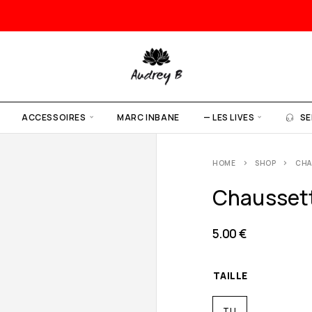
ACCESSOIRES
MARC INBANE
— LES LIVES
SE
HOME
SHOP
CHA
Chaussett
5.00
€
TAILLE
TU