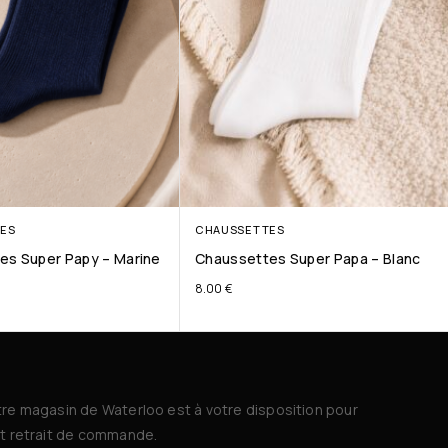
ES
CHAUSSETTES
es Super Papy – Marine
Chaussettes Super Papa – Blanc
8.00
€
re magasin de Waterloo est à votre disposition pour
t retrait de commande.