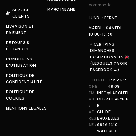
commande.
MARC INBANE
SERVICE
CLIENTS
LUNDI : FERMÉ
LIVRAISON ET
MARDI - SAMEDI
PAIEMENT
10:00-18:30
RETOURS &
+ CERTAINS
ÉCHANGES
DIMANCHES
EXCEPTIONNELS
CONDITIONS
(LESQUELS ? VOIR
D'UTILISATION
FACEBOOK →)
POLITIQUE DE
TÉLÉPH
+32 2 539
CONFIDENTIALITÉ
ONE :
49 09
POLITIQUE DE
EM
INFO@LABOUTI
COOKIES
AIL
QUEAUDREYB.B
:
E
MENTIONS LÉGALES
AD
CH. DE
RES
BRUXELLES
SE :
698A 1410
WATERLOO