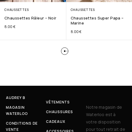
CHAUSSETTES
CHAUSSETTES
Chaussettes Râleur – Noir
Chaussettes Super Papa –
Marine
8.00
€
8.00
€
AUDREY B
VÊTEMENTS
Notre magasin de
MAGASIN
CHAUSSURES
WATERLOO
Waterloo est à
CADEAUX
votre disposition
CONDITIONS DE
pour tout retrait de
VENTE
ACCESSOIRES