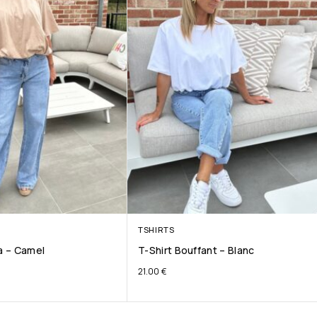
TSHIRTS
ta – Camel
T-Shirt Bouffant – Blanc
21.00
€