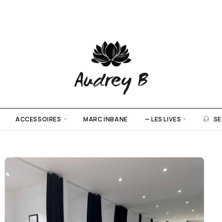
ACCESSOIRES
MARC INBANE
— LES LIVES
SE