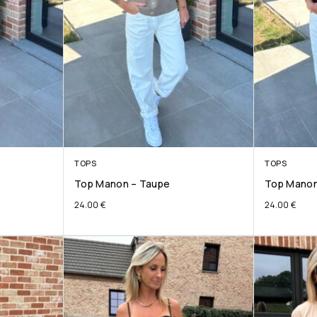
TOPS
TOPS
Top Manon – Taupe
Top Manon
24.00
€
24.00
€