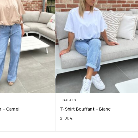
TSHIRTS
ta – Camel
T-Shirt Bouffant – Blanc
21.00
€