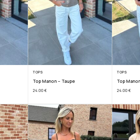
TOPS
TOPS
Top Manon – Taupe
Top Manon
24.00
€
24.00
€