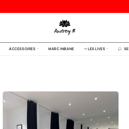
ACCESSOIRES
MARC INBANE
— LES LIVES
SE