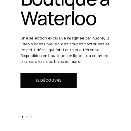
24 août
19h30
Chaque semaine, Audrey B. dévoile ses coups
de cœur en direct.
Il s'agit de nouveautés à réserver avant tout
le monde.
EN SAVOIR PLUS