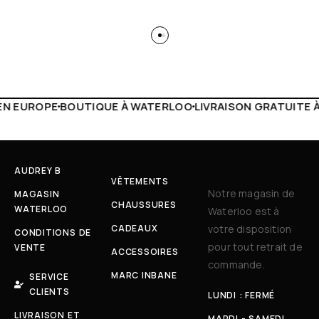
 WATERLOO
LIVRAISON GRATUITE À PARTIR DE 150€
LIVE F
AUDREY B
VÊTEMENTS
Notre magasin de
MAGASIN
CHAUSSURES
WATERLOO
Waterloo est à
CADEAUX
votre disposition
CONDITIONS DE
pour tout retrait de
VENTE
ACCESSOIRES
commande.
MARC INBANE
SERVICE
CLIENTS
LUNDI : FERMÉ
LIVRAISON ET
MARDI - SAMEDI