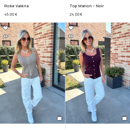
Robe Valéria
Top Manon – Noir
45.00
€
24.00
€