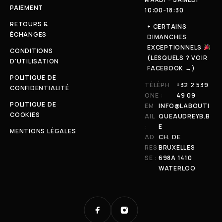
PAIEMENT
10:00-18:30
RETOURS &
+ CERTAINS
ÉCHANGES
DIMANCHES
EXCEPTIONNELS
CONDITIONS
(LESQUELS ? VOIR
D'UTILISATION
FACEBOOK →)
POLITIQUE DE
TÉLÉPH
+32 2 539
CONFIDENTIALITÉ
ONE :
49 09
POLITIQUE DE
EM
INFO@LABOUTI
COOKIES
AIL
QUEAUDREYB.B
:
E
MENTIONS LÉGALES
AD
CH. DE
RES
BRUXELLES
SE :
698A 1410
WATERLOO