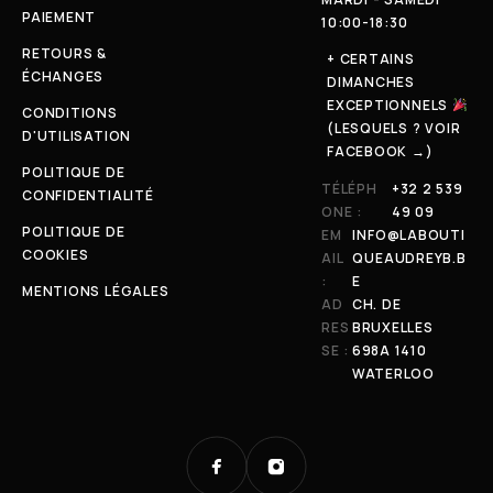
PAIEMENT
10:00-18:30
RETOURS &
+ CERTAINS
ÉCHANGES
DIMANCHES
EXCEPTIONNELS
CONDITIONS
(LESQUELS ? VOIR
D'UTILISATION
FACEBOOK →)
POLITIQUE DE
TÉLÉPH
+32 2 539
CONFIDENTIALITÉ
ONE :
49 09
POLITIQUE DE
EM
INFO@LABOUTI
COOKIES
AIL
QUEAUDREYB.B
:
E
MENTIONS LÉGALES
AD
CH. DE
RES
BRUXELLES
SE :
698A 1410
WATERLOO