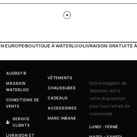
ATERLOO
LIVRAISON GRATUITE À PARTIR DE 150€
LIVE FAC
AUDREY B
VÊTEMENTS
Notre magasin de
MAGASIN
CHAUSSURES
WATERLOO
Waterloo est à
CADEAUX
votre disposition
CONDITIONS DE
pour tout retrait de
VENTE
ACCESSOIRES
commande.
MARC INBANE
SERVICE
CLIENTS
LUNDI : FERMÉ
LIVRAISON ET
MARDI - SAMEDI