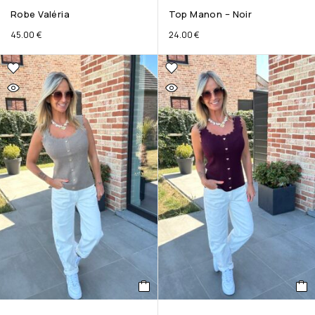
Robe Valéria
Top Manon – Noir
45.00
€
24.00
€