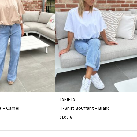
TSHIRTS
ta – Camel
T-Shirt Bouffant – Blanc
21.00
€