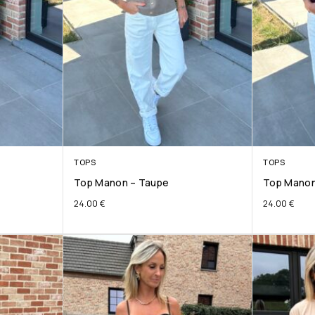
TOPS
TOPS
Top Manon – Taupe
Top Manon
24.00
€
24.00
€