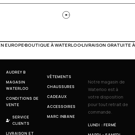
 WATERLOO
LIVRAISON GRATUITE À PARTIR DE 150€
LIVE F
AUDREY B
VÊTEMENTS
Notre magasin de
MAGASIN
CHAUSSURES
WATERLOO
Waterloo est à
CADEAUX
votre disposition
CONDITIONS DE
pour tout retrait de
VENTE
ACCESSOIRES
commande.
MARC INBANE
SERVICE
CLIENTS
LUNDI : FERMÉ
LIVRAISON ET
MARDI - SAMEDI