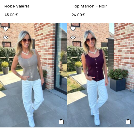
Robe Valéria
Top Manon – Noir
45.00
€
24.00
€