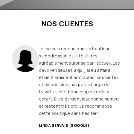
NOS CLIENTES
me suis rendue dans la boutique
edi passé et j’ai été très
éablement surprise par l’accueil. Les
x vendeuses à qui j’ai eu affaire
ient vraiment adorables, souriantes
disponibles malgré la charge de
ail visible (beaucoup de colis à
er). Elles gardent leur bonne humeur
restent très pro. Je recommande
te boutique sans hésiter !
DA SERVAIS (GOOGLE)