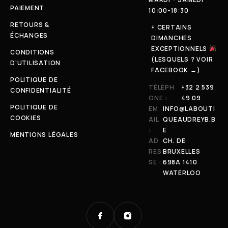
PAIEMENT
10:00-18:30
RETOURS &
+ CERTAINS
ÉCHANGES
DIMANCHES
EXCEPTIONNELS
CONDITIONS
(LESQUELS ? VOIR
D'UTILISATION
FACEBOOK →)
POLITIQUE DE
TÉLÉPH
+32 2 539
CONFIDENTIALITÉ
ONE :
49 09
POLITIQUE DE
EM
INFO@LABOUTI
COOKIES
AIL
QUEAUDREYB.B
:
E
MENTIONS LÉGALES
AD
CH. DE
RES
BRUXELLES
SE :
698A 1410
WATERLOO