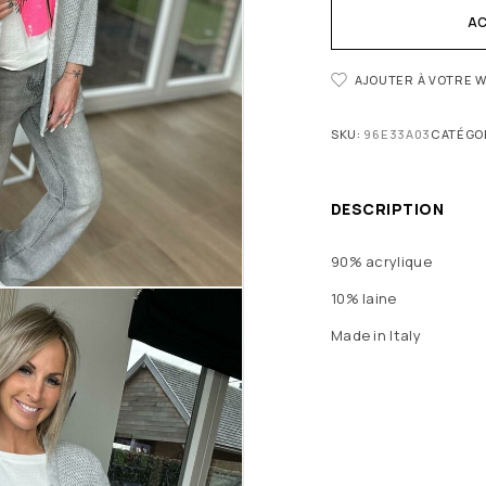
AC
AJOUTER À VOTRE W
SKU:
96E33A03
CATÉGOR
DESCRIPTION
90% acrylique
10% laine
Made in Italy