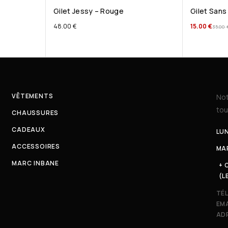
Gilet Jessy – Rouge
Gilet Sans
48.00
€
15.00
€
35.00
VÊTEMENTS
Not
tou
CHAUSSURES
CADEAUX
LUN
ACCESSOIRES
MAR
MARC INBANE
+ 
(L
TÉ
EMA
ADR