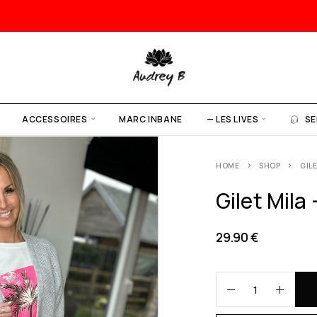
ACCESSOIRES
MARC INBANE
— LES LIVES
SE
HOME
SHOP
GILE
Gilet Mila 
29.90
€