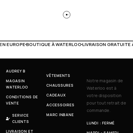
WATERLOO
LIVRAISON GRATUITE À PARTIR DE 150€
LIVE FA
AUDREY B
VÊTEMENTS
Notre magasin de
MAGASIN
CHAUSSURES
WATERLOO
Waterloo est à
CADEAUX
votre disposition
CONDITIONS DE
pour tout retrait de
VENTE
ACCESSOIRES
commande.
MARC INBANE
SERVICE
CLIENTS
LUNDI : FERMÉ
LIVRAISON ET
MARDI - SAMEDI