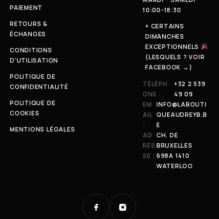
PAIEMENT
10:00-18:30
RETOURS &
+ CERTAINS
ÉCHANGES
DIMANCHES
EXCEPTIONNELS
CONDITIONS
(LESQUELS ? VOIR
D'UTILISATION
FACEBOOK →)
POLITIQUE DE
TÉLÉPH
+32 2 539
CONFIDENTIALITÉ
ONE :
49 09
POLITIQUE DE
EM
INFO@LABOUTI
COOKIES
AIL
QUEAUDREYB.B
:
E
MENTIONS LÉGALES
AD
CH. DE
RES
BRUXELLES
SE :
698A 1410
WATERLOO