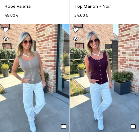
Robe Valéria
Top Manon – Noir
45.00
€
24.00
€