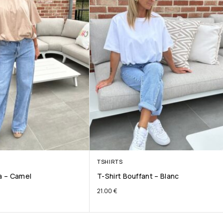
TSHIRTS
ta – Camel
T-Shirt Bouffant – Blanc
21.00
€