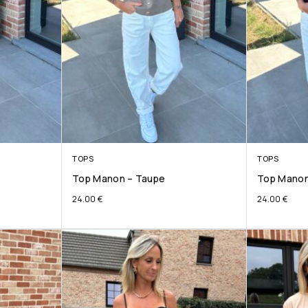
TOPS
TOPS
Top Manon – Taupe
Top Manon
24.00
€
24.00
€