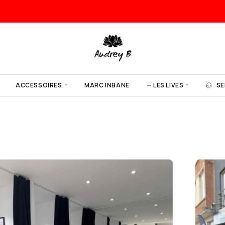
ACCESSOIRES
MARC INBANE
— LES LIVES
SE