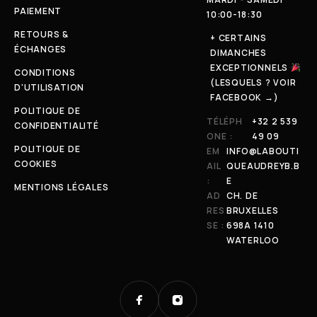
PAIEMENT
10:00-18:30
RETOURS &
+ CERTAINS
ÉCHANGES
DIMANCHES
EXCEPTIONNELS
CONDITIONS
(LESQUELS ? VOIR
D'UTILISATION
FACEBOOK →)
POLITIQUE DE
TÉLÉPH
+32 2 539
CONFIDENTIALITÉ
ONE :
49 09
POLITIQUE DE
EM
INFO@LABOUTI
COOKIES
AIL
QUEAUDREYB.B
:
E
MENTIONS LÉGALES
AD
CH. DE
RES
BRUXELLES
SE :
698A 1410
WATERLOO