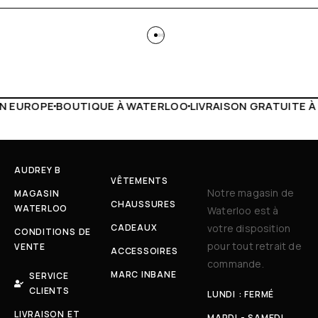
 WATERLOO
LIVRAISON GRATUITE À PARTIR DE 150€
LIVE F
AUDREY B
VÊTEMENTS
Notre magasin de
MAGASIN
CHAUSSURES
WATERLOO
Waterloo est à
CADEAUX
votre disposition
CONDITIONS DE
pour tout retrait de
VENTE
ACCESSOIRES
commande.
MARC INBANE
SERVICE
CLIENTS
LUNDI : FERMÉ
LIVRAISON ET
MARDI - SAMEDI