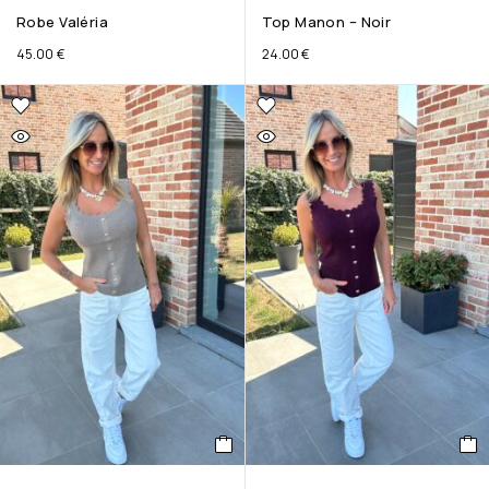
Robe Valéria
Top Manon – Noir
45.00
€
24.00
€