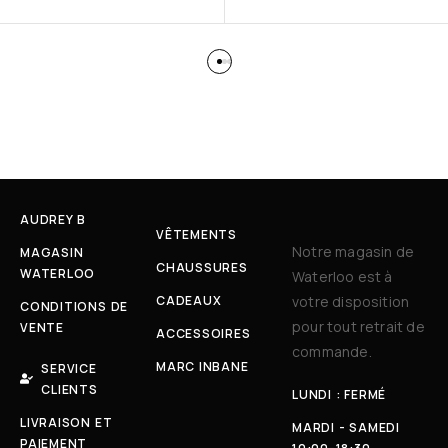
AUDREY B
VÊTEMENTS
Notre magasin de
MAGASIN
CHAUSSURES
WATERLOO
Waterloo est à
CADEAUX
votre disposition
CONDITIONS DE
pour tout retrait de
VENTE
ACCESSOIRES
commande.
MARC INBANE
SERVICE
CLIENTS
LUNDI : FERMÉ
LIVRAISON ET
MARDI - SAMEDI
PAIEMENT