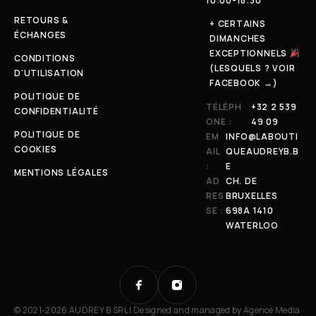
10:00-18:30
RETOURS &
+ CERTAINS
ÉCHANGES
DIMANCHES
EXCEPTIONNELS
CONDITIONS
(LESQUELS ? VOIR
D'UTILISATION
FACEBOOK →)
POLITIQUE DE
TÉLÉPH
+32 2 539
CONFIDENTIALITÉ
ONE :
49 09
POLITIQUE DE
EM
INFO@LABOUTI
COOKIES
AIL
QUEAUDREYB.B
:
E
MENTIONS LÉGALES
AD
CH. DE
RES
BRUXELLES
SE :
698A 1410
WATERLOO
© 2021-2026 AUDREY B SRL | Designed and managed by
Agence Media