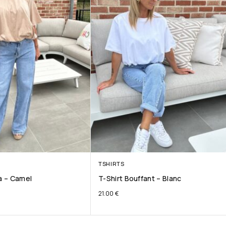
TSHIRTS
ta – Camel
T-Shirt Bouffant – Blanc
21.00
€