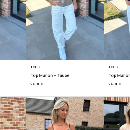
TOPS
TOPS
Top Manon – Taupe
Top Manon
24.00
€
24.00
€