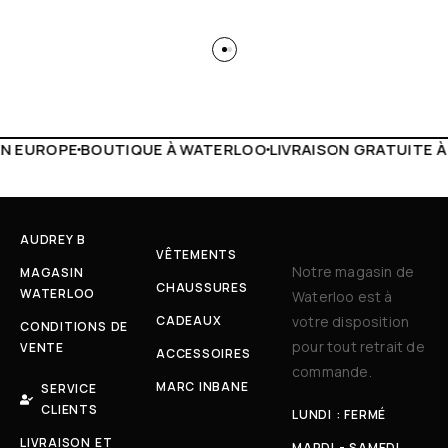
 WATERLOO
LIVRAISON GRATUITE À PARTIR DE 150€
LIVE F
AUDREY B
VÊTEMENTS
Notre magasin de
MAGASIN
CHAUSSURES
WATERLOO
Waterloo est à
CADEAUX
votre disposition
CONDITIONS DE
pour tout retrait de
VENTE
ACCESSOIRES
commande.
MARC INBANE
SERVICE
CLIENTS
LUNDI : FERMÉ
LIVRAISON ET
MARDI - SAMEDI