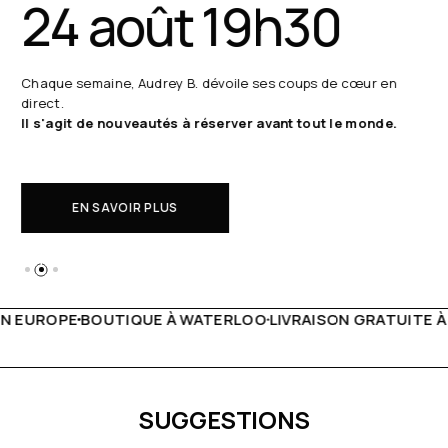
24 août 19h30
Chaque semaine, Audrey B. dévoile ses coups de cœur en
direct.
Il s'agit de nouveautés à réserver avant tout le monde.
EN SAVOIR PLUS
 WATERLOO
LIVRAISON GRATUITE À PARTIR DE 150€
LIVE F
SUGGESTIONS