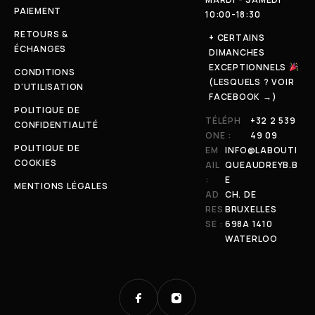
PAIEMENT
10:00-18:30
RETOURS &
+ CERTAINS
ÉCHANGES
DIMANCHES
EXCEPTIONNELS
CONDITIONS
(LESQUELS ? VOIR
D'UTILISATION
FACEBOOK →)
POLITIQUE DE
TÉLÉPH
+32 2 539
CONFIDENTIALITÉ
ONE :
49 09
POLITIQUE DE
EM
INFO@LABOUTI
COOKIES
AIL
QUEAUDREYB.B
:
E
MENTIONS LÉGALES
AD
CH. DE
RES
BRUXELLES
SE :
698A 1410
WATERLOO