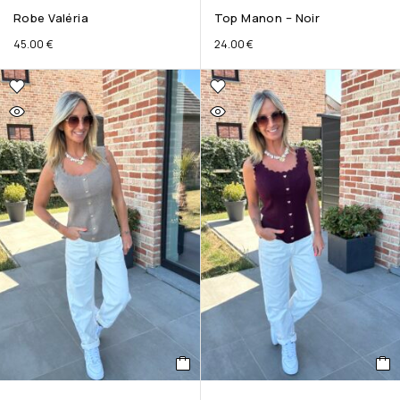
Robe Valéria
Top Manon – Noir
45.00
€
24.00
€