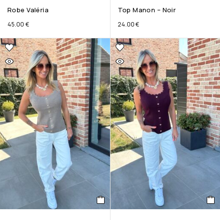
Robe Valéria
Top Manon – Noir
45.00
€
24.00
€