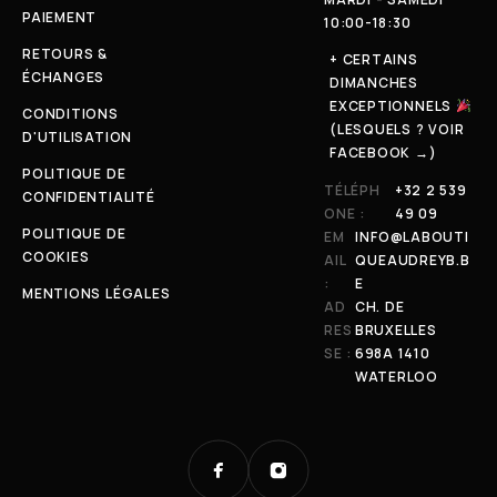
PAIEMENT
10:00-18:30
RETOURS &
+ CERTAINS
ÉCHANGES
DIMANCHES
EXCEPTIONNELS
CONDITIONS
(LESQUELS ? VOIR
D'UTILISATION
FACEBOOK →)
POLITIQUE DE
TÉLÉPH
+32 2 539
CONFIDENTIALITÉ
ONE :
49 09
POLITIQUE DE
EM
INFO@LABOUTI
COOKIES
AIL
QUEAUDREYB.B
:
E
MENTIONS LÉGALES
AD
CH. DE
RES
BRUXELLES
SE :
698A 1410
WATERLOO