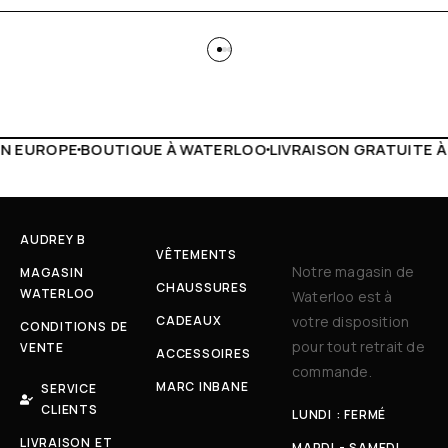
 WATERLOO
LIVRAISON GRATUITE À PARTIR DE 150€
LIVE F
AUDREY B
VÊTEMENTS
Notre magasin de
MAGASIN
CHAUSSURES
WATERLOO
Waterloo est à
CADEAUX
votre disposition
CONDITIONS DE
pour tout retrait de
VENTE
ACCESSOIRES
commande.
MARC INBANE
SERVICE
CLIENTS
LUNDI : FERMÉ
LIVRAISON ET
MARDI - SAMEDI