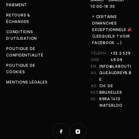
PAIEMENT
10:00-18:30
RETOURS &
+ CERTAINS
ÉCHANGES
DIMANCHES
EXCEPTIONNELS
CONDITIONS
(LESQUELS ? VOIR
D'UTILISATION
FACEBOOK →)
POLITIQUE DE
TÉLÉPH
+32 2 539
CONFIDENTIALITÉ
ONE :
49 09
POLITIQUE DE
EM
INFO@LABOUTI
COOKIES
AIL
QUEAUDREYB.B
:
E
MENTIONS LÉGALES
AD
CH. DE
RES
BRUXELLES
SE :
698A 1410
WATERLOO