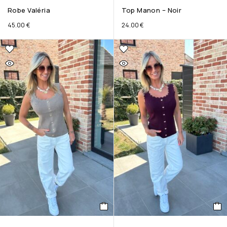
Robe Valéria
Top Manon – Noir
45.00
€
24.00
€