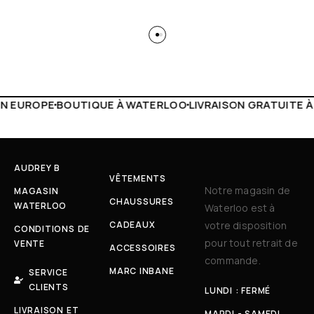
WATERLOO
LIVRAISON GRATUITE À PARTIR DE 150€
LIVE FA
AUDREY B
VÊTEMENTS
Notre magasin de
MAGASIN
CHAUSSURES
WATERLOO
Waterloo est à
CADEAUX
votre disposition
CONDITIONS DE
pour tout retrait de
VENTE
ACCESSOIRES
commande.
MARC INBANE
SERVICE
CLIENTS
LUNDI : FERMÉ
LIVRAISON ET
MARDI - SAMEDI