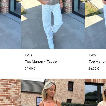
TOPS
TOPS
Top Manon – Taupe
Top Manon
24.00
€
24.00
€