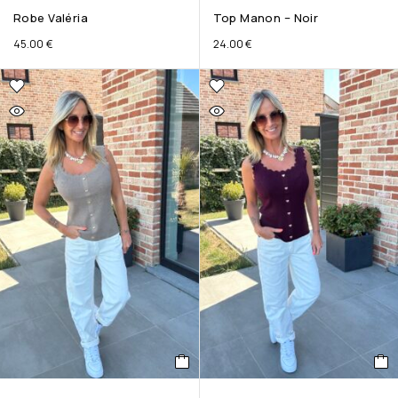
Robe Valéria
Top Manon – Noir
45.00
€
24.00
€