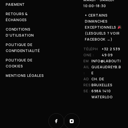
PAIEMENT
10:00-18:30
RETOURS &
+ CERTAINS
ÉCHANGES
DIMANCHES
EXCEPTIONNELS
CONDITIONS
(LESQUELS ? VOIR
D'UTILISATION
FACEBOOK →)
POLITIQUE DE
TÉLÉPH
+32 2 539
CONFIDENTIALITÉ
ONE :
49 09
POLITIQUE DE
EM
INFO@LABOUTI
COOKIES
AIL
QUEAUDREYB.B
:
E
MENTIONS LÉGALES
AD
CH. DE
RES
BRUXELLES
SE :
698A 1410
WATERLOO