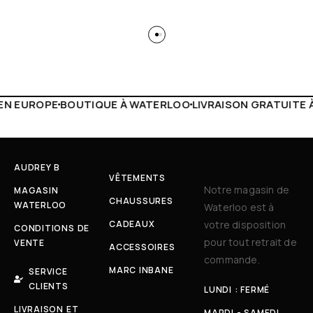
WATERLOO
LIVRAISON GRATUITE À PARTIR DE 150€
LIVE FA
AUDREY B
VÊTEMENTS
Notre magasin de
MAGASIN
CHAUSSURES
WATERLOO
Waterloo est à
CADEAUX
votre disposition
CONDITIONS DE
pour tout retrait de
VENTE
ACCESSOIRES
commande.
MARC INBANE
SERVICE
CLIENTS
LUNDI : FERMÉ
LIVRAISON ET
MARDI - SAMEDI