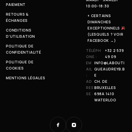
PAIEMENT
10:00-18:30
RETOURS &
+ CERTAINS
ÉCHANGES
DIMANCHES
EXCEPTIONNELS
CONDITIONS
(LESQUELS ? VOIR
D'UTILISATION
FACEBOOK →)
POLITIQUE DE
TÉLÉPH
+32 2 539
CONFIDENTIALITÉ
ONE :
49 09
POLITIQUE DE
EM
INFO@LABOUTI
COOKIES
AIL
QUEAUDREYB.B
:
E
MENTIONS LÉGALES
AD
CH. DE
RES
BRUXELLES
SE :
698A 1410
WATERLOO