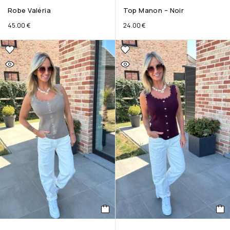
Robe Valéria
Top Manon – Noir
45.00
€
24.00
€