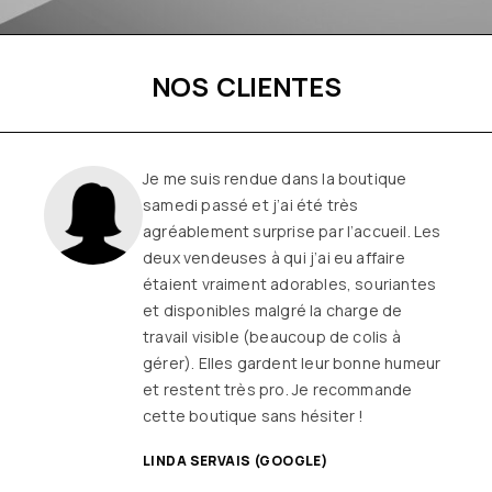
NOS CLIENTES
Une boutique familiale, à l’écoute et
remplie de joie de vivre
Les
vêtements sont de qualité, tendances
et originaux pour différentes
morphologies
et ça fait très
longtemps que j’y vais (depuis le début
ou quasiment) J’adore y faire un tour et
on ne sort jamais (ou presque) sans rien
SANDRINE DYON (GOOGLE)