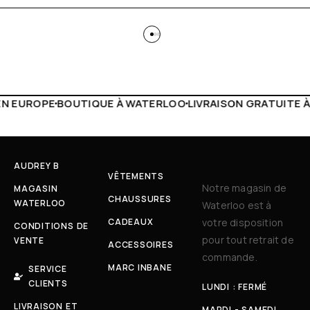
 WATERLOO
LIVRAISON GRATUITE À PARTIR DE 150€
LIVE F
AUDREY B
VÊTEMENTS
Notre magasin de
MAGASIN
CHAUSSURES
WATERLOO
Waterloo est à
CADEAUX
votre disposition
CONDITIONS DE
pour tout retrait de
VENTE
ACCESSOIRES
commande.
MARC INBANE
SERVICE
CLIENTS
LUNDI : FERMÉ
LIVRAISON ET
MARDI - SAMEDI