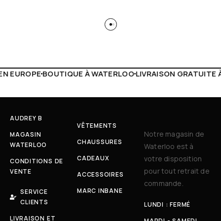
 WATERLOO
LIVRAISON GRATUITE À PARTIR DE 150€
LIVE F
AUDREY B
VÊTEMENTS
Notre magasin de
MAGASIN
CHAUSSURES
WATERLOO
Waterloo est à
CADEAUX
votre disposition
CONDITIONS DE
pour tout retrait de
VENTE
ACCESSOIRES
commande.
MARC INBANE
SERVICE
CLIENTS
LUNDI : FERMÉ
LIVRAISON ET
MARDI - SAMEDI