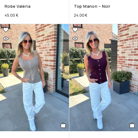
Robe Valéria
Top Manon – Noir
45.00
€
24.00
€