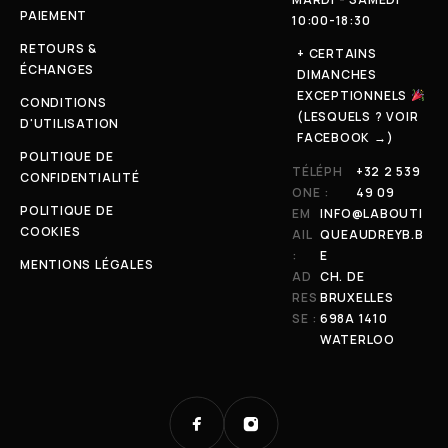
PAIEMENT
10:00-18:30
RETOURS &
+ CERTAINS
ÉCHANGES
DIMANCHES
EXCEPTIONNELS
CONDITIONS
(LESQUELS ? VOIR
D'UTILISATION
FACEBOOK →)
POLITIQUE DE
TÉLÉPH
+32 2 539
CONFIDENTIALITÉ
ONE :
49 09
POLITIQUE DE
EM
INFO@LABOUTI
COOKIES
AIL
QUEAUDREYB.B
:
E
MENTIONS LÉGALES
AD
CH. DE
RES
BRUXELLES
SE :
698A 1410
WATERLOO