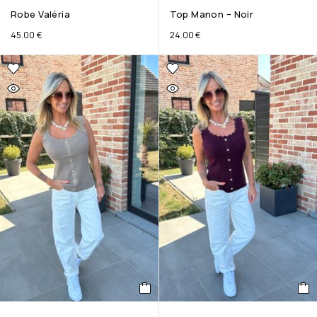
Robe Valéria
Top Manon – Noir
45.00
€
24.00
€