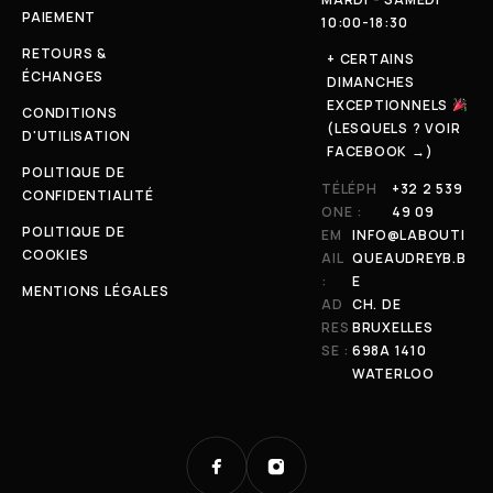
PAIEMENT
10:00-18:30
RETOURS &
+ CERTAINS
ÉCHANGES
DIMANCHES
EXCEPTIONNELS
CONDITIONS
(LESQUELS ? VOIR
D'UTILISATION
FACEBOOK →)
POLITIQUE DE
TÉLÉPH
+32 2 539
CONFIDENTIALITÉ
ONE :
49 09
POLITIQUE DE
EM
INFO@LABOUTI
COOKIES
AIL
QUEAUDREYB.B
:
E
MENTIONS LÉGALES
AD
CH. DE
RES
BRUXELLES
SE :
698A 1410
WATERLOO