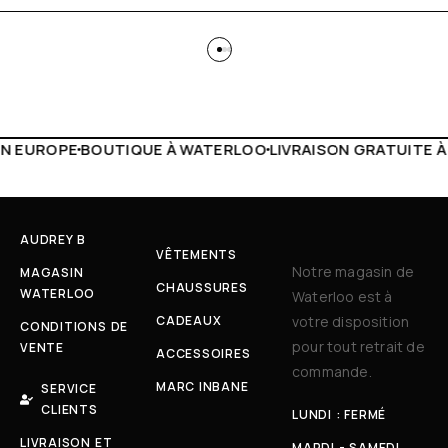
WATERLOO
LIVRAISON GRATUITE À PARTIR DE 150€
LIVE FA
AUDREY B
VÊTEMENTS
Notre magasin de
MAGASIN
CHAUSSURES
WATERLOO
Waterloo est à
CADEAUX
votre disposition
CONDITIONS DE
pour tout retrait de
VENTE
ACCESSOIRES
commande.
MARC INBANE
SERVICE
CLIENTS
LUNDI : FERMÉ
LIVRAISON ET
MARDI - SAMEDI