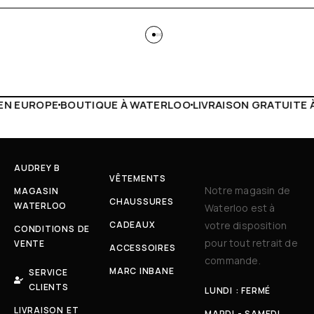
 WATERLOO
LIVRAISON GRATUITE À PARTIR DE 150€
LIVE F
AUDREY B
VÊTEMENTS
Notre magasin de
MAGASIN
CHAUSSURES
WATERLOO
Waterloo est à
CADEAUX
votre disposition
CONDITIONS DE
pour tout retrait de
VENTE
ACCESSOIRES
commande.
MARC INBANE
SERVICE
CLIENTS
LUNDI : FERMÉ
LIVRAISON ET
MARDI - SAMEDI