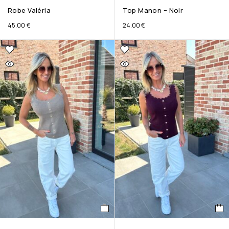
Robe Valéria
Top Manon – Noir
45.00
€
24.00
€