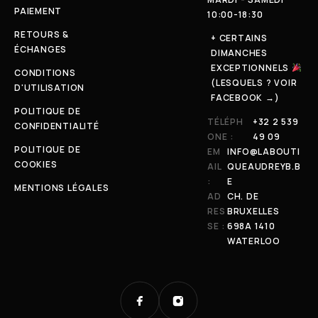
PAIEMENT
10:00-18:30
RETOURS &
+ CERTAINS
ÉCHANGES
DIMANCHES
EXCEPTIONNELS
CONDITIONS
(LESQUELS ? VOIR
D'UTILISATION
FACEBOOK →)
POLITIQUE DE
TÉLÉPH
+32 2 539
CONFIDENTIALITÉ
ONE :
49 09
POLITIQUE DE
EM
INFO@LABOUTI
COOKIES
AIL
QUEAUDREYB.B
:
E
MENTIONS LÉGALES
AD
CH. DE
RES
BRUXELLES
SE :
698A 1410
WATERLOO