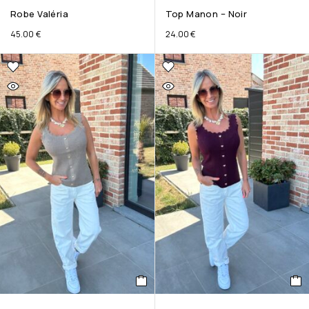
Robe Valéria
Top Manon – Noir
45.00
€
24.00
€