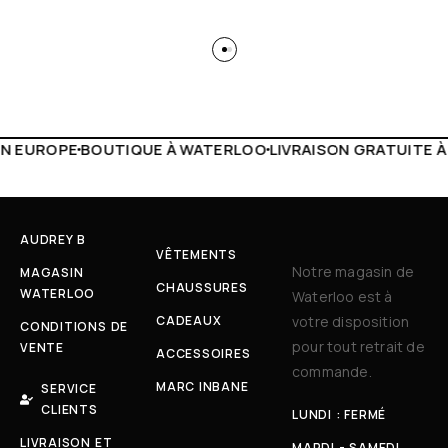
 WATERLOO
LIVRAISON GRATUITE À PARTIR DE 150€
LIVE F
AUDREY B
VÊTEMENTS
Notre magasin de
MAGASIN
CHAUSSURES
WATERLOO
Waterloo est à
CADEAUX
votre disposition
CONDITIONS DE
pour tout retrait de
VENTE
ACCESSOIRES
commande.
MARC INBANE
SERVICE
CLIENTS
LUNDI : FERMÉ
LIVRAISON ET
MARDI - SAMEDI