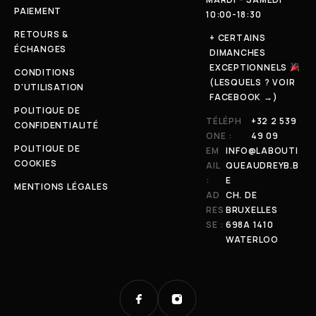
PAIEMENT
10:00-18:30
RETOURS &
+ CERTAINS
ÉCHANGES
DIMANCHES
EXCEPTIONNELS
CONDITIONS
(LESQUELS ? VOIR
D'UTILISATION
FACEBOOK →)
POLITIQUE DE
TÉLÉPH
+32 2 539
CONFIDENTIALITÉ
ONE :
49 09
POLITIQUE DE
EM
INFO@LABOUTI
COOKIES
AIL
QUEAUDREYB.B
:
E
MENTIONS LÉGALES
AD
CH. DE
RES
BRUXELLES
SE :
698A 1410
WATERLOO