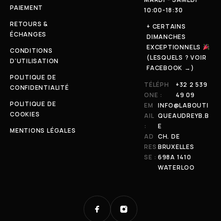
PAIEMENT
10:00-18:30
RETOURS &
+ CERTAINS
ÉCHANGES
DIMANCHES
EXCEPTIONNELS
CONDITIONS
(LESQUELS ? VOIR
D'UTILISATION
FACEBOOK →)
POLITIQUE DE
TÉLÉPH
+32 2 539
CONFIDENTIALITÉ
ONE :
49 09
POLITIQUE DE
EM
INFO@LABOUTI
COOKIES
AIL
QUEAUDREYB.B
:
E
MENTIONS LÉGALES
AD
CH. DE
RES
BRUXELLES
SE :
698A 1410
WATERLOO