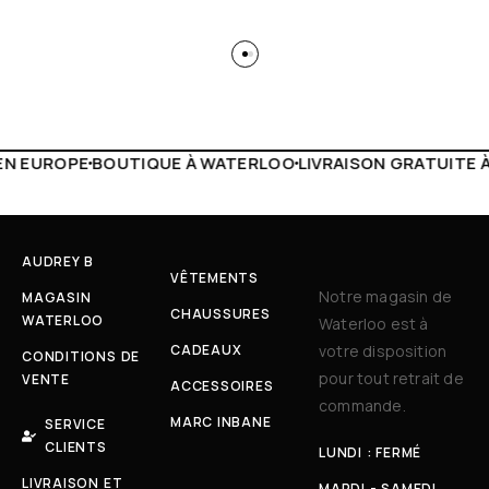
 WATERLOO
LIVRAISON GRATUITE À PARTIR DE 150€
LIVE F
AUDREY B
VÊTEMENTS
Notre magasin de
MAGASIN
CHAUSSURES
WATERLOO
Waterloo est à
CADEAUX
votre disposition
CONDITIONS DE
pour tout retrait de
VENTE
ACCESSOIRES
commande.
MARC INBANE
SERVICE
CLIENTS
LUNDI : FERMÉ
LIVRAISON ET
MARDI - SAMEDI