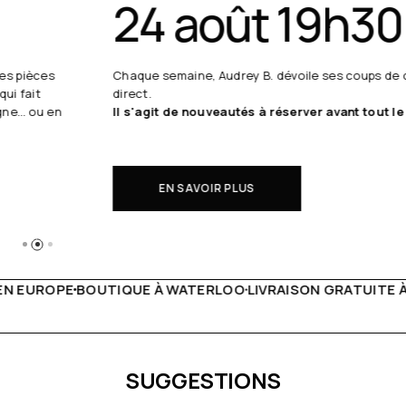
24 août 19h30
Chaque semaine, Audrey B. dévoile ses coups de cœur en
direct.
Il s'agit de nouveautés à réserver avant tout le monde.
EN SAVOIR PLUS
 WATERLOO
LIVRAISON GRATUITE À PARTIR DE 150€
LIVE F
SUGGESTIONS