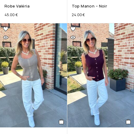
Robe Valéria
Top Manon – Noir
45.00
€
24.00
€