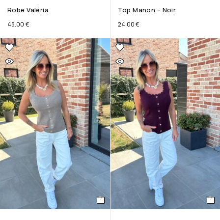
Robe Valéria
Top Manon – Noir
45.00
€
24.00
€