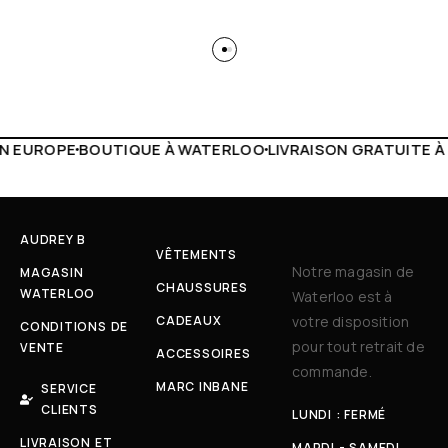
 WATERLOO
LIVRAISON GRATUITE À PARTIR DE 150€
LIVE F
AUDREY B
VÊTEMENTS
Notre magasin de
MAGASIN
CHAUSSURES
WATERLOO
Waterloo est à
CADEAUX
votre disposition
CONDITIONS DE
pour tout retrait de
VENTE
ACCESSOIRES
commande.
MARC INBANE
SERVICE
CLIENTS
LUNDI : FERMÉ
LIVRAISON ET
MARDI - SAMEDI