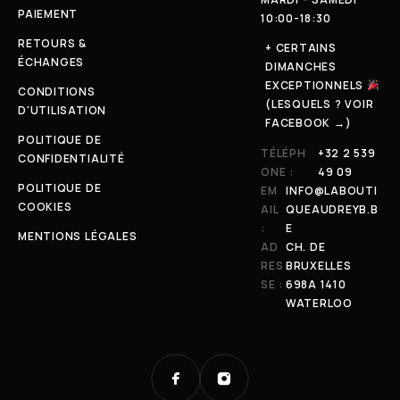
PAIEMENT
10:00-18:30
RETOURS &
+ CERTAINS
ÉCHANGES
DIMANCHES
EXCEPTIONNELS
CONDITIONS
(LESQUELS ? VOIR
D'UTILISATION
FACEBOOK →)
POLITIQUE DE
TÉLÉPH
+32 2 539
CONFIDENTIALITÉ
ONE :
49 09
POLITIQUE DE
EM
INFO@LABOUTI
COOKIES
AIL
QUEAUDREYB.B
:
E
MENTIONS LÉGALES
AD
CH. DE
RES
BRUXELLES
SE :
698A 1410
WATERLOO