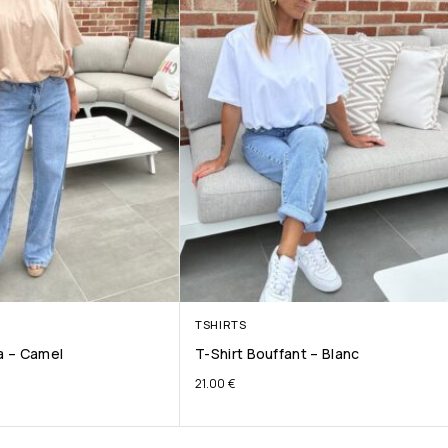
TSHIRTS
ta – Camel
T-Shirt Bouffant – Blanc
21.00
€