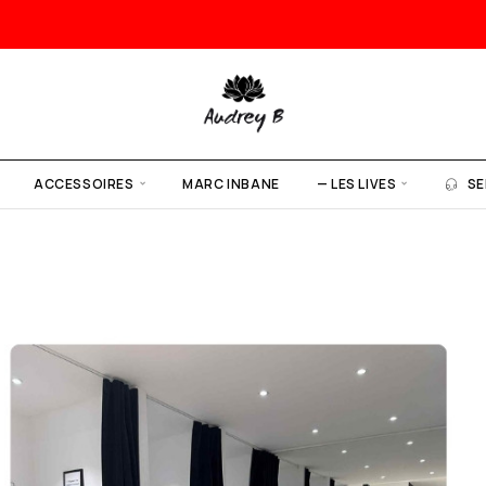
ACCESSOIRES
MARC INBANE
— LES LIVES
SE