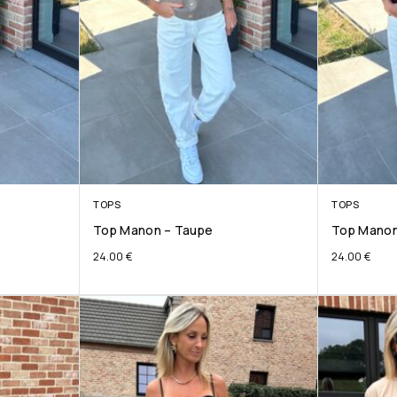
TOPS
TOPS
Top Manon – Taupe
Top Manon
24.00
€
24.00
€