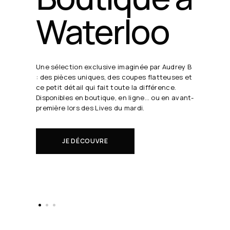
24 août
19h30
Chaque semaine, Audrey B. dévoile ses coups
de cœur en direct.
Il s'agit de nouveautés à réserver avant tout
le monde.
EN SAVOIR PLUS