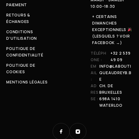
PAIEMENT
10:00-18:30
RETOURS &
+ CERTAINS
ÉCHANGES
DIMANCHES
EXCEPTIONNELS
CONDITIONS
(LESQUELS ? VOIR
D'UTILISATION
FACEBOOK →)
POLITIQUE DE
TÉLÉPH
+32 2 539
CONFIDENTIALITÉ
ONE :
49 09
POLITIQUE DE
EM
INFO@LABOUTI
COOKIES
AIL
QUEAUDREYB.B
:
E
MENTIONS LÉGALES
AD
CH. DE
RES
BRUXELLES
SE :
698A 1410
WATERLOO