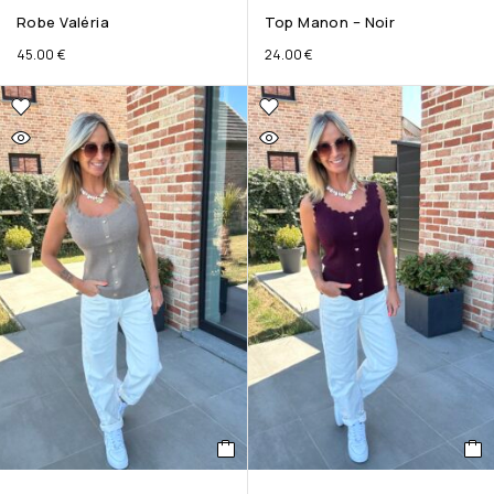
Robe Valéria
Top Manon – Noir
45.00
€
24.00
€