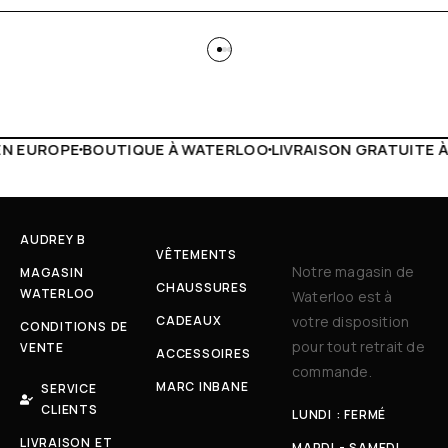
WATERLOO
LIVRAISON GRATUITE À PARTIR DE 150€
LIVE FA
AUDREY B
VÊTEMENTS
Notre magasin de
MAGASIN
CHAUSSURES
WATERLOO
Waterloo est à
CADEAUX
votre disposition
CONDITIONS DE
pour tout retrait de
VENTE
ACCESSOIRES
commande.
MARC INBANE
SERVICE
CLIENTS
LUNDI : FERMÉ
LIVRAISON ET
MARDI - SAMEDI