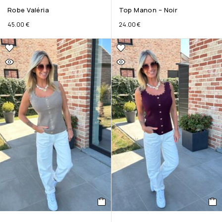
Robe Valéria
Top Manon – Noir
45.00
€
24.00
€