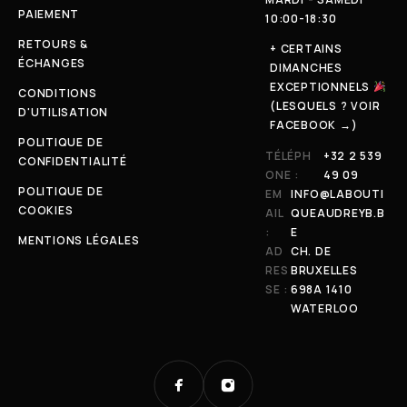
PAIEMENT
10:00-18:30
RETOURS &
+ CERTAINS
ÉCHANGES
DIMANCHES
EXCEPTIONNELS
CONDITIONS
(LESQUELS ? VOIR
D'UTILISATION
FACEBOOK →)
POLITIQUE DE
TÉLÉPH
+32 2 539
CONFIDENTIALITÉ
ONE :
49 09
POLITIQUE DE
EM
INFO@LABOUTI
COOKIES
AIL
QUEAUDREYB.B
:
E
MENTIONS LÉGALES
AD
CH. DE
RES
BRUXELLES
SE :
698A 1410
WATERLOO