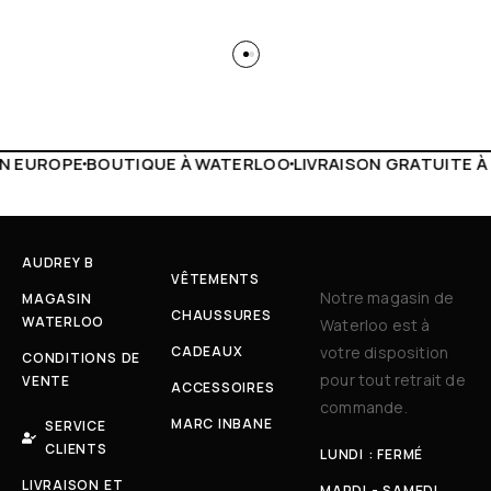
WATERLOO
LIVRAISON GRATUITE À PARTIR DE 150€
LIVE FA
AUDREY B
VÊTEMENTS
Notre magasin de
MAGASIN
CHAUSSURES
WATERLOO
Waterloo est à
CADEAUX
votre disposition
CONDITIONS DE
pour tout retrait de
VENTE
ACCESSOIRES
commande.
MARC INBANE
SERVICE
CLIENTS
LUNDI : FERMÉ
LIVRAISON ET
MARDI - SAMEDI