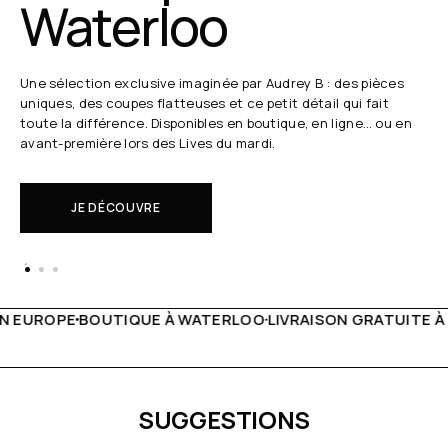
rloo
24 a
clusive imaginée par Audrey B : des pièces
Chaque semaine, 
es flatteuses et ce petit détail qui fait
direct.
ce. Disponibles en boutique, en ligne… ou en
Il s'agit de nou
rs des Lives du mardi.
UVRE
EN SAVOI
WATERLOO
LIVRAISON GRATUITE À PARTIR DE 150€
LIVE FA
SUGGESTIONS