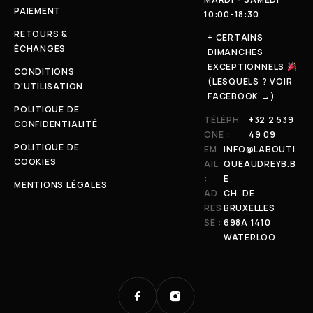
PAIEMENT
10:00-18:30
RETOURS &
+ CERTAINS
ÉCHANGES
DIMANCHES
EXCEPTIONNELS
CONDITIONS
(LESQUELS ? VOIR
D'UTILISATION
FACEBOOK →)
POLITIQUE DE
TÉLÉPH
+32 2 539
CONFIDENTIALITÉ
ONE :
49 09
POLITIQUE DE
EM
INFO@LABOUTI
COOKIES
AIL
QUEAUDREYB.B
:
E
MENTIONS LÉGALES
AD
CH. DE
RES
BRUXELLES
SE :
698A 1410
WATERLOO