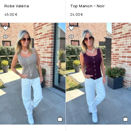
Robe Valéria
Top Manon – Noir
45.00
€
24.00
€