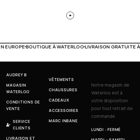
 WATERLOO
LIVRAISON GRATUITE À PARTIR DE 150€
LIVE F
AUDREY B
VÊTEMENTS
Notre magasin de
MAGASIN
CHAUSSURES
WATERLOO
Waterloo est à
CADEAUX
votre disposition
CONDITIONS DE
pour tout retrait de
VENTE
ACCESSOIRES
commande.
MARC INBANE
SERVICE
CLIENTS
LUNDI : FERMÉ
LIVRAISON ET
MARDI - SAMEDI