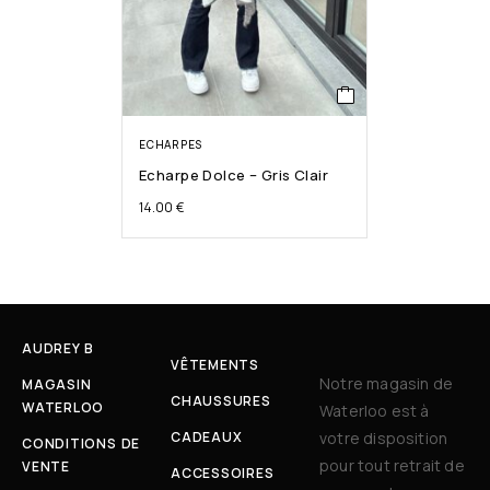
ECHARPES
Echarpe Dolce – Gris Clair
14.00
€
AUDREY B
VÊTEMENTS
Notre magasin de
MAGASIN
CHAUSSURES
WATERLOO
Waterloo est à
CADEAUX
votre disposition
CONDITIONS DE
pour tout retrait de
VENTE
ACCESSOIRES