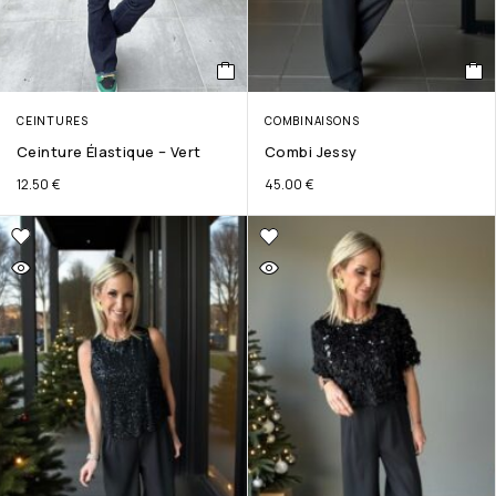
CEINTURES
COMBINAISONS
Ceinture Élastique – Vert
Combi Jessy
12.50
€
45.00
€