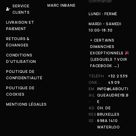
commande.
MARC INBANE
SERVICE
CLIENTS
LUNDI : FERMÉ
LIVRAISON ET
MARDI - SAMEDI
PAIEMENT
10:00-18:30
RETOURS &
+ CERTAINS
ÉCHANGES
DIMANCHES
EXCEPTIONNELS
CONDITIONS
(LESQUELS ? VOIR
D'UTILISATION
FACEBOOK →)
POLITIQUE DE
TÉLÉPH
+32 2 539
CONFIDENTIALITÉ
ONE :
49 09
POLITIQUE DE
EM
INFO@LABOUTI
COOKIES
AIL
QUEAUDREYB.B
:
E
MENTIONS LÉGALES
AD
CH. DE
RES
BRUXELLES
SE :
698A 1410
WATERLOO