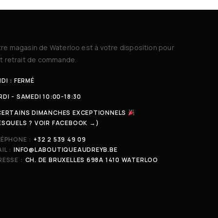
re magasin de Waterloo est à votre disposition pour
t retrait de commande.
DI : FERMÉ
DI - SAMEDI 10:00-18:30
CERTAINS DIMANCHES EXCEPTIONNELS
ESQUELS ? VOIR FACEBOOK →)
LÉPHONE :
+32 2 539 49 09
IL :
INFO@LABOUTIQUEAUDREYB.BE
ESSE :
CH. DE BRUXELLES 698A 1410 WATERLOO