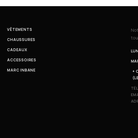
VÊTEMENTS
Not
tou
CHAUSSURES
CADEAUX
LUN
ACCESSOIRES
MAR
MARC INBANE
+ 
(L
TÉ
EMA
ADR