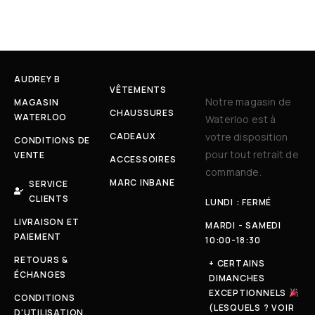
AUDREY B
VÊTEMENTS
Notre magasin de
MAGASIN
CHAUSSURES
WATERLOO
Waterloo est à
CADEAUX
votre disposition
CONDITIONS DE
pour tout retrait de
VENTE
ACCESSOIRES
commande.
MARC INBANE
SERVICE
CLIENTS
LUNDI : FERMÉ
LIVRAISON ET
MARDI - SAMEDI
PAIEMENT
10:00-18:30
RETOURS &
+ CERTAINS
ÉCHANGES
DIMANCHES
EXCEPTIONNELS
CONDITIONS
(LESQUELS ? VOIR
D'UTILISATION