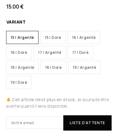
15.00
€
VARIANT
15 | Argenté
15 | Doré
16 | Argenté
16 | Doré
17 | Argenté
17 | Doré
18 | Argenté
18 | Doré
19 | Argenté
19 | Doré
Cet article n'est plus en stock.
Je souhaite être
avertie quand il sera disponible.
LISTE D'ATTENTE