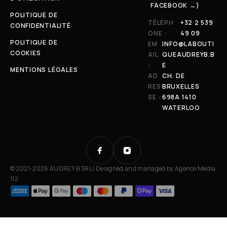
FACEBOOK →)
POLITIQUE DE
TÉLÉPH
+32 2 539
CONFIDENTIALITÉ
ONE :
49 09
POLITIQUE DE
EM
INFO@LABOUTI
COOKIES
AIL
QUEAUDREYB.B
:
E
MENTIONS LÉGALES
AD
CH. DE
RES
BRUXELLES
SE :
698A 1410
WATERLOO
© 2021-2026 AUDREY B SRL | Designed and managed by
Agence Media
112