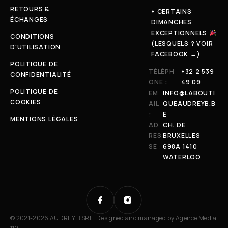
RETOURS &
+ CERTAINS
ÉCHANGES
DIMANCHES
EXCEPTIONNELS
CONDITIONS
(LESQUELS ? VOIR
D'UTILISATION
FACEBOOK →)
POLITIQUE DE
TÉLÉPH
+32 2 539
CONFIDENTIALITÉ
ONE :
49 09
POLITIQUE DE
EM
INFO@LABOUTI
COOKIES
AIL
QUEAUDREYB.B
:
E
MENTIONS LÉGALES
AD
CH. DE
RES
BRUXELLES
SE :
698A 1410
WATERLOO
© 2021-2026 AUDREY B SRL | Designed and managed by
Agence Media