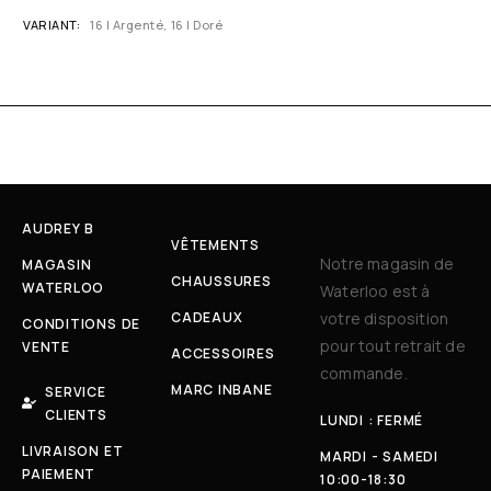
VARIANT
16 | Argenté, 16 | Doré
AUDREY B
VÊTEMENTS
Notre magasin de
MAGASIN
CHAUSSURES
WATERLOO
Waterloo est à
CADEAUX
votre disposition
CONDITIONS DE
pour tout retrait de
VENTE
ACCESSOIRES
commande.
MARC INBANE
SERVICE
CLIENTS
LUNDI : FERMÉ
LIVRAISON ET
MARDI - SAMEDI
PAIEMENT
10:00-18:30