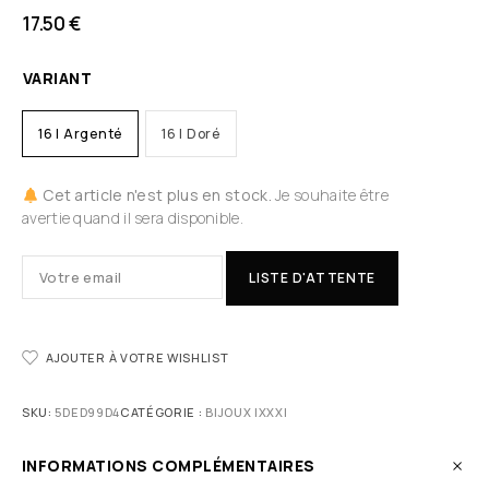
17.50
€
VARIANT
16 | Argenté
16 | Doré
Cet article n'est plus en stock.
Je souhaite être
avertie quand il sera disponible.
LISTE D'ATTENTE
AJOUTER À VOTRE WISHLIST
SKU:
5DED99D4
CATÉGORIE :
BIJOUX IXXXI
INFORMATIONS COMPLÉMENTAIRES