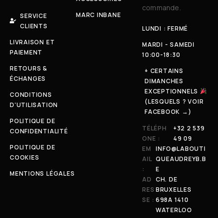
commande.
MARC INBANE
SERVICE
CLIENTS
LUNDI : FERMÉ
LIVRAISON ET
MARDI - SAMEDI
PAIEMENT
10:00-18:30
RETOURS &
+ CERTAINS
ÉCHANGES
DIMANCHES
EXCEPTIONNELS
CONDITIONS
(LESQUELS ? VOIR
D'UTILISATION
FACEBOOK →)
POLITIQUE DE
TÉLÉPH
+32 2 539
CONFIDENTIALITÉ
ONE :
49 09
POLITIQUE DE
EM
INFO@LABOUTI
COOKIES
AIL
QUEAUDREYB.B
:
E
MENTIONS LÉGALES
AD
CH. DE
RES
BRUXELLES
SE :
698A 1410
WATERLOO