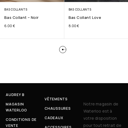
BAS COLLANTS
BAS COLLANTS
Bas Collant – Noir
Bas Collant Love
6.00
€
8.00
€
AUDREY B
VÊTEMENTS
Notre magasin de
MAGASIN
CHAUSSURES
WATERLOO
Waterloo est à
CADEAUX
votre disposition
CONDITIONS DE
pour tout retrait de
VENTE
ACCESSOIRES