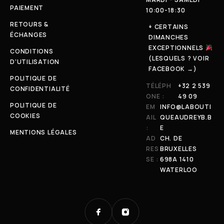
PAIEMENT
10:00-18:30
RETOURS &
+ CERTAINS
ÉCHANGES
DIMANCHES
EXCEPTIONNELS
CONDITIONS
(LESQUELS ? VOIR
D'UTILISATION
FACEBOOK →)
POLITIQUE DE
TÉLÉPH
+32 2 539
CONFIDENTIALITÉ
ONE :
49 09
POLITIQUE DE
EM
INFO@LABOUTI
COOKIES
AIL
QUEAUDREYB.B
:
E
MENTIONS LÉGALES
AD
CH. DE
RES
BRUXELLES
SE :
698A 1410
WATERLOO