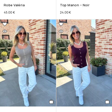
Robe Valéria
Top Manon – Noir
45.00
€
24.00
€