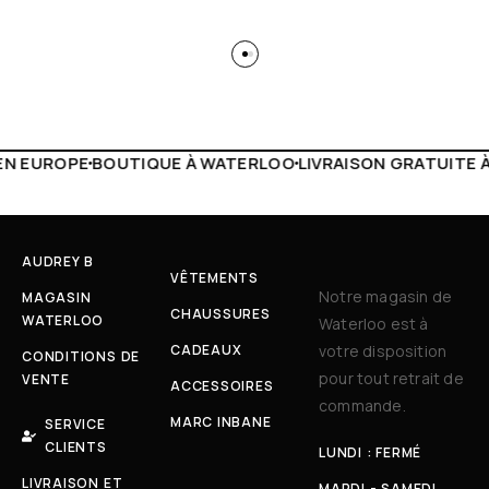
 WATERLOO
LIVRAISON GRATUITE À PARTIR DE 150€
LIVE F
AUDREY B
VÊTEMENTS
Notre magasin de
MAGASIN
CHAUSSURES
WATERLOO
Waterloo est à
CADEAUX
votre disposition
CONDITIONS DE
pour tout retrait de
VENTE
ACCESSOIRES
commande.
MARC INBANE
SERVICE
CLIENTS
LUNDI : FERMÉ
LIVRAISON ET
MARDI - SAMEDI