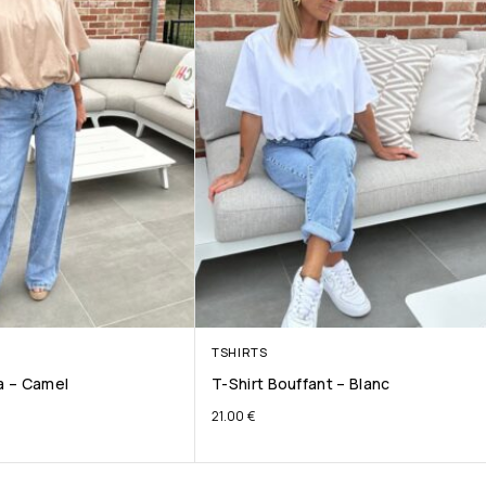
TSHIRTS
ta – Camel
T-Shirt Bouffant – Blanc
21.00
€