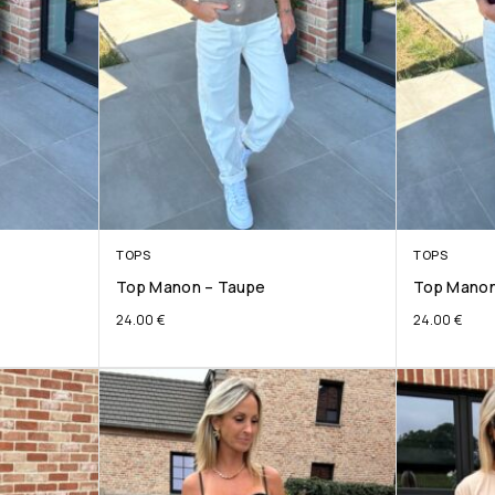
TOPS
TOPS
Top Manon – Taupe
Top Manon
24.00
€
24.00
€