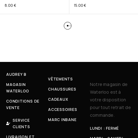
8.00
€
15.00
€
AUDREY B
VÊTEMENTS
Notre magasin de
MAGASIN
CHAUSSURES
WATERLOO
Waterloo est à
CADEAUX
votre disposition
CONDITIONS DE
pour tout retrait de
VENTE
ACCESSOIRES
commande.
MARC INBANE
SERVICE
CLIENTS
LUNDI : FERMÉ
LIVRAISON ET