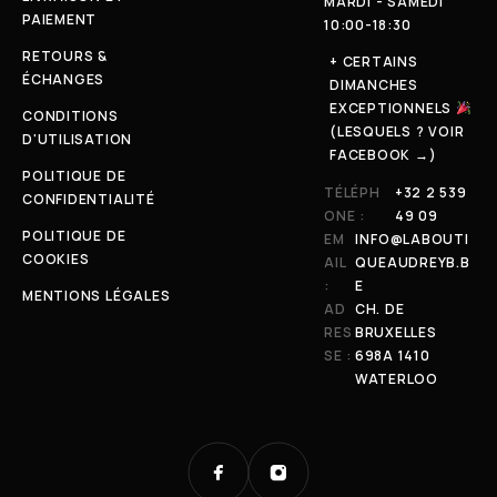
MARDI - SAMEDI
PAIEMENT
10:00-18:30
RETOURS &
+ CERTAINS
ÉCHANGES
DIMANCHES
EXCEPTIONNELS
CONDITIONS
(LESQUELS ? VOIR
D'UTILISATION
FACEBOOK →)
POLITIQUE DE
TÉLÉPH
+32 2 539
CONFIDENTIALITÉ
ONE :
49 09
POLITIQUE DE
EM
INFO@LABOUTI
COOKIES
AIL
QUEAUDREYB.B
:
E
MENTIONS LÉGALES
AD
CH. DE
RES
BRUXELLES
SE :
698A 1410
WATERLOO