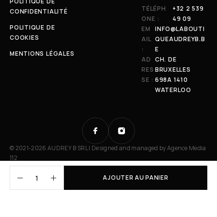
POLITIQUE DE
TÉLÉPH
+32 2 539
CONFIDENTIALITÉ
ONE :
49 09
POLITIQUE DE
EM
INFO@LABOUTI
COOKIES
AIL
QUEAUDREYB.B
:
E
MENTIONS LÉGALES
AD
CH. DE
RES
BRUXELLES
SE :
698A 1410
WATERLOO
© 2021-2026 AUDREY B SRL | Designed and managed by
Agence Media
112
AJOUTER AU PANIER