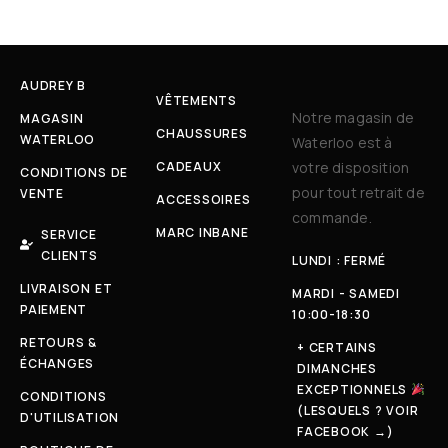
AUDREY B
VÊTEMENTS
Notre magasin de
MAGASIN
CHAUSSURES
WATERLOO
Waterloo est à
CADEAUX
votre disposition
CONDITIONS DE
pour tout retrait de
VENTE
ACCESSOIRES
commande.
MARC INBANE
SERVICE
CLIENTS
LUNDI : FERMÉ
LIVRAISON ET
MARDI - SAMEDI
PAIEMENT
10:00-18:30
RETOURS &
+ CERTAINS
ÉCHANGES
DIMANCHES
EXCEPTIONNELS
CONDITIONS
(LESQUELS ? VOIR
D'UTILISATION
FACEBOOK →)