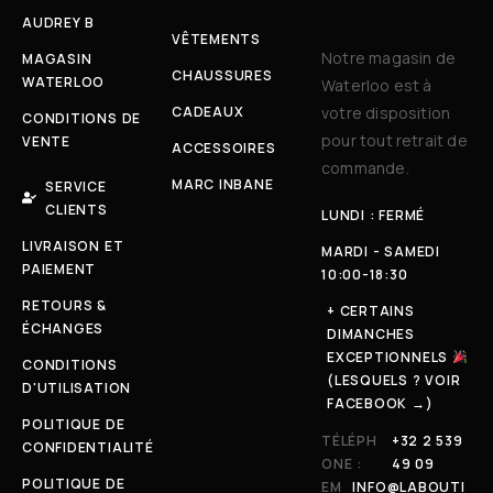
AUDREY B
VÊTEMENTS
Notre magasin de
MAGASIN
CHAUSSURES
WATERLOO
Waterloo est à
CADEAUX
votre disposition
CONDITIONS DE
pour tout retrait de
VENTE
ACCESSOIRES
commande.
MARC INBANE
SERVICE
CLIENTS
LUNDI : FERMÉ
LIVRAISON ET
MARDI - SAMEDI
PAIEMENT
10:00-18:30
RETOURS &
+ CERTAINS
ÉCHANGES
DIMANCHES
EXCEPTIONNELS
CONDITIONS
(LESQUELS ? VOIR
D'UTILISATION
FACEBOOK →)
POLITIQUE DE
TÉLÉPH
+32 2 539
CONFIDENTIALITÉ
ONE :
49 09
POLITIQUE DE
EM
INFO@LABOUTI