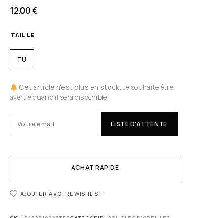
12.00
€
TAILLE
TU
Cet article n'est plus en stock.
Je souhaite être
avertie quand il sera disponible.
LISTE D'ATTENTE
ACHAT RAPIDE
AJOUTER À VOTRE WISHLIST
SKU:
2430010087353
CATÉGORIE :
BOUCLES D'OREILLES