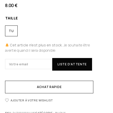
8.00
€
TAILLE
TU
Cet article n'est plus en stock.
Je souhaite être
avertie quand il sera disponible.
LISTE D'ATTENTE
ACHAT RAPIDE
AJOUTER À VOTRE WISHLIST
SKU:
2430010094481
CATÉGORIE :
BIJOUX