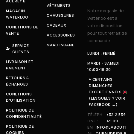
AUDREY B
VÊTEMENTS
Notre magasin de
MAGASIN
CHAUSSURES
WATERLOO
Waterloo est à
CADEAUX
votre disposition
CONDITIONS DE
pour tout retrait de
VENTE
ACCESSOIRES
commande.
MARC INBANE
SERVICE
CLIENTS
LUNDI : FERMÉ
LIVRAISON ET
MARDI - SAMEDI
PAIEMENT
10:00-18:30
RETOURS &
+ CERTAINS
ÉCHANGES
DIMANCHES
EXCEPTIONNELS
CONDITIONS
(LESQUELS ? VOIR
D'UTILISATION
FACEBOOK →)
POLITIQUE DE
TÉLÉPH
+32 2 539
CONFIDENTIALITÉ
ONE :
49 09
POLITIQUE DE
EM
INFO@LABOUTI
COOKIES
AIL
QUEAUDREYB.B