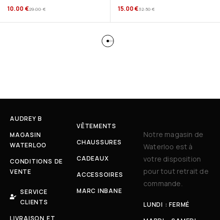
10.00
€
15.00
€
29.00
€
32.50
€
AUDREY B
VÊTEMENTS
Notre magasin de
MAGASIN
CHAUSSURES
WATERLOO
Waterloo est à
CADEAUX
votre disposition
CONDITIONS DE
pour tout retrait de
VENTE
ACCESSOIRES
commande.
MARC INBANE
SERVICE
CLIENTS
LUNDI : FERMÉ
LIVRAISON ET