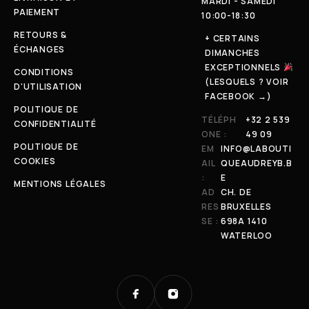
MARDI - SAMEDI
PAIEMENT
10:00-18:30
RETOURS &
+ CERTAINS
ÉCHANGES
DIMANCHES
EXCEPTIONNELS
CONDITIONS
(LESQUELS ? VOIR
D'UTILISATION
FACEBOOK →)
POLITIQUE DE
TÉLÉPH
+32 2 539
CONFIDENTIALITÉ
ONE :
49 09
POLITIQUE DE
EM
INFO@LABOUTI
COOKIES
AIL
QUEAUDREYB.B
:
E
MENTIONS LÉGALES
AD
CH. DE
RES
BRUXELLES
SE :
698A 1410
WATERLOO