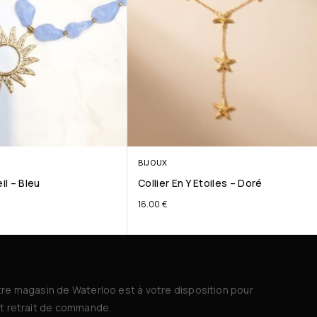
BIJOUX
eil – Bleu
Collier En Y Etoiles – Doré
16.00
€
re magasin de Waterloo est à votre disposition pour
t retrait de commande.