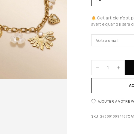
Cet article n'est 
avertie quand il sera d
AC
AJOUTER À VOTRE W
SKU:
2430010094467
CA