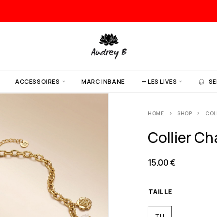
ACCESSOIRES
MARC INBANE
— LES LIVES
SE
HOME
SHOP
COL
Collier C
15.00
€
TAILLE
TU