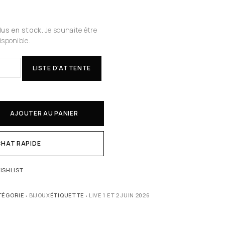
plus en stock.
Je souhaite être
isponible.
LISTE D'ATTENTE
AJOUTER AU PANIER
HAT RAPIDE
ISHLIST
TÉGORIE :
BIJOUX
ÉTIQUETTE :
LIVE 1 ET 2 JUIN 2026