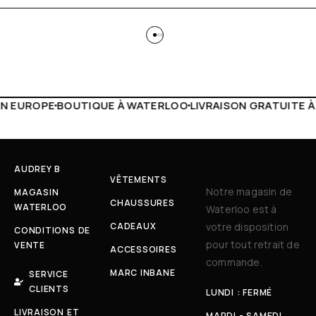
 WATERLOO
LIVRAISON GRATUITE À PARTIR DE 150€
LIVE F
AUDREY B
VÊTEMENTS
Notre magasin de
MAGASIN
CHAUSSURES
WATERLOO
Waterloo est à
CADEAUX
votre disposition
CONDITIONS DE
pour tout retrait de
VENTE
ACCESSOIRES
commande.
MARC INBANE
SERVICE
CLIENTS
LUNDI : FERMÉ
LIVRAISON ET
MARDI - SAMEDI