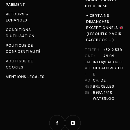
PAIEMENT
10:00-18:30
RETOURS &
+ CERTAINS
ÉCHANGES
DIMANCHES
EXCEPTIONNELS
CONDITIONS
(LESQUELS ? VOIR
D'UTILISATION
FACEBOOK →)
POLITIQUE DE
TÉLÉPH
+32 2 539
CONFIDENTIALITÉ
ONE :
49 09
POLITIQUE DE
EM
INFO@LABOUTI
COOKIES
AIL
QUEAUDREYB.B
:
E
MENTIONS LÉGALES
AD
CH. DE
RES
BRUXELLES
SE :
698A 1410
WATERLOO