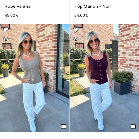
Robe Valéria
Top Manon – Noir
45.00
€
24.00
€