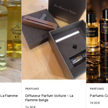
PARFUMS
PARFUMS
– La Flamme
Diffuseur Parfum Voiture – La
Parfums Co
Flamme Belge
19.00
€
24.90
€