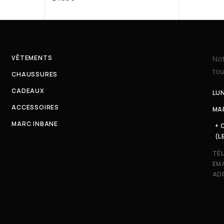
VÊTEMENTS
Not
tou
CHAUSSURES
CADEAUX
LUN
ACCESSOIRES
MAR
MARC INBANE
+ 
(L
TÉ
EMA
ADR