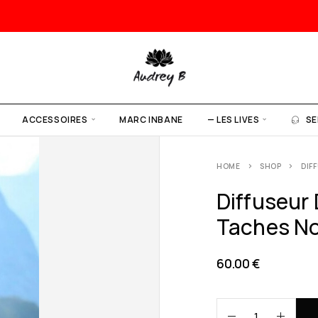
ACCESSOIRES
MARC INBANE
— LES LIVES
SE
HOME
SHOP
DIF
Diffuseur
Taches No
60.00
€