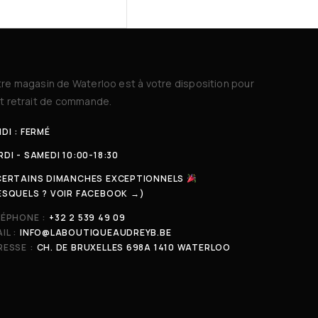
re magasin de Waterloo est à votre disposition pour
t retrait de commande.
DI : FERMÉ
DI - SAMEDI 10:00-18:30
CERTAINS DIMANCHES EXCEPTIONNELS
ESQUELS ? VOIR FACEBOOK →)
LÉPHONE :
+32 2 539 49 09
IL :
INFO@LABOUTIQUEAUDREYB.BE
ESSE :
CH. DE BRUXELLES 698A 1410 WATERLOO