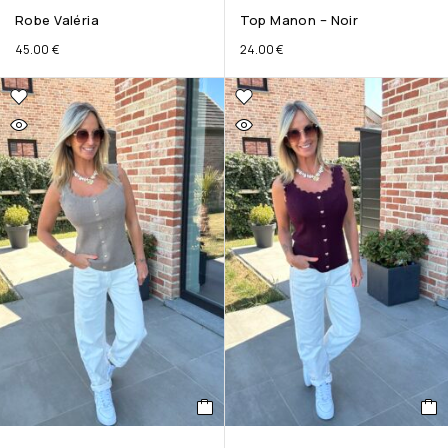
Robe Valéria
Top Manon – Noir
45.00
€
24.00
€