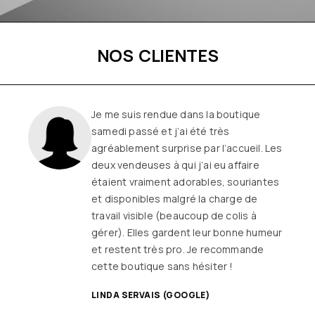
NOS CLIENTES
Une boutique familiale, à l’écoute et
remplie de joie de vivre
Les
vêtements sont de qualité, tendances
et originaux pour différentes
morphologies
et ça fait très
longtemps que j’y vais (depuis le début
ou quasiment) J’adore y faire un tour et
on ne sort jamais (ou presque) sans rien
SANDRINE DYON (GOOGLE)