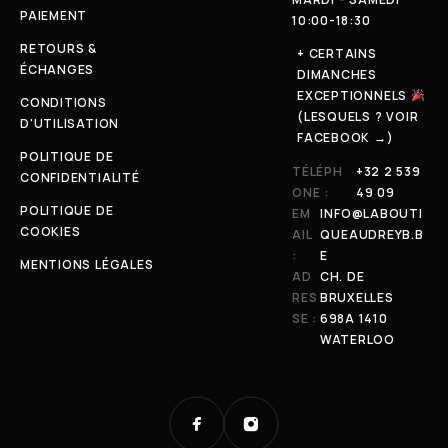
PAIEMENT
10:00-18:30
RETOURS &
+ CERTAINS
ÉCHANGES
DIMANCHES
EXCEPTIONNELS
CONDITIONS
(LESQUELS ? VOIR
D'UTILISATION
FACEBOOK →)
POLITIQUE DE
TÉLÉPH
+32 2 539
CONFIDENTIALITÉ
ONE :
49 09
POLITIQUE DE
EM
INFO@LABOUTI
COOKIES
AIL
QUEAUDREYB.B
:
E
MENTIONS LÉGALES
AD
CH. DE
RES
BRUXELLES
SE :
698A 1410
WATERLOO