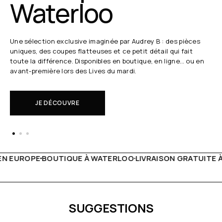
Waterloo
Une sélection exclusive imaginée par Audrey B : des pièces
uniques, des coupes flatteuses et ce petit détail qui fait
toute la différence. Disponibles en boutique, en ligne… ou en
avant-première lors des Lives du mardi.
JE DÉCOUVRE
 WATERLOO
LIVRAISON GRATUITE À PARTIR DE 150€
LIVE F
SUGGESTIONS