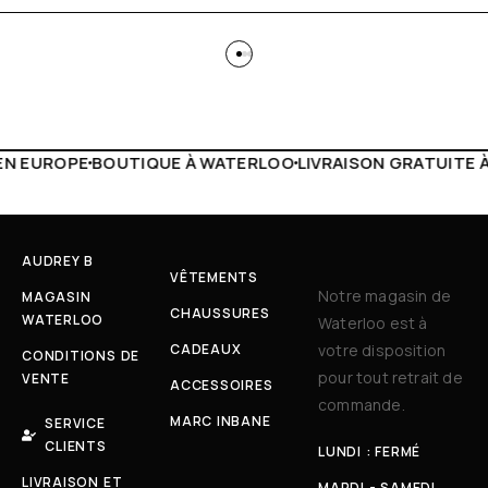
 WATERLOO
LIVRAISON GRATUITE À PARTIR DE 150€
LIVE F
AUDREY B
VÊTEMENTS
Notre magasin de
MAGASIN
CHAUSSURES
WATERLOO
Waterloo est à
CADEAUX
votre disposition
CONDITIONS DE
pour tout retrait de
VENTE
ACCESSOIRES
commande.
MARC INBANE
SERVICE
CLIENTS
LUNDI : FERMÉ
LIVRAISON ET
MARDI - SAMEDI