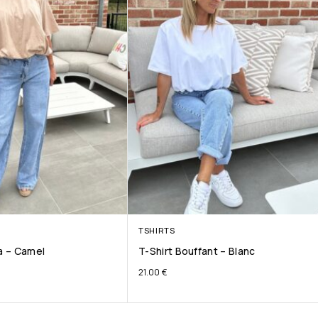
TSHIRTS
ta – Camel
T-Shirt Bouffant – Blanc
21.00
€