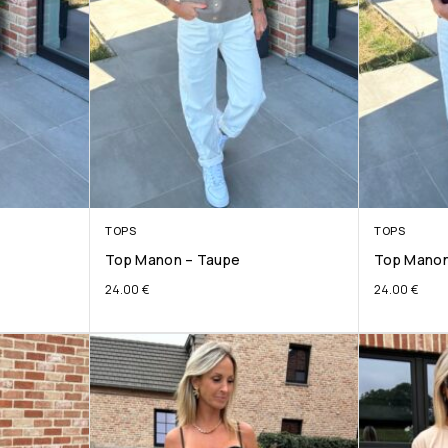
TOPS
TOPS
Top Manon – Taupe
Top Manon
24.00
€
24.00
€