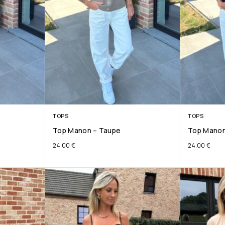
TOPS
TOPS
Top Manon – Taupe
Top Manon
24.00
€
24.00
€