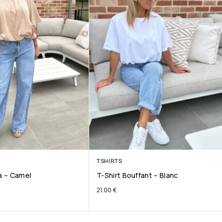
TSHIRTS
ta – Camel
T-Shirt Bouffant – Blanc
21.00
€