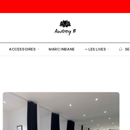
ACCESSOIRES
MARC INBANE
— LES LIVES
SE