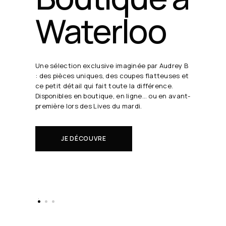
24 août
19h30
Chaque semaine, Audrey B. dévoile ses coups
de cœur en direct.
Il s'agit de nouveautés à réserver avant tout
le monde.
EN SAVOIR PLUS